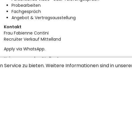
Probearbeiten
Fachgespräch
Angebot & Vertragsausstellung
Kontakt
Frau Fabienne Contini
Recruiter Verkauf Mittelland
Apply via WhatsApp.
Keine passenden Stellen?
 Service zu bieten. Weitere Informationen sind in unser
Gib ein Suchabo auf, um passende Stellenangebote bequem pe
roduktverkauf
Dienstleistungsverkauf
Innendienst
Ku