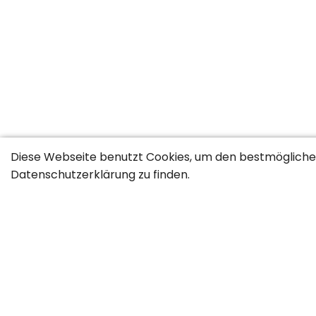
Diese Webseite benutzt Cookies, um den bestmöglichen
Datenschutzerklärung
zu finden.
Jobs nach Berufsgruppen
Akquisition
Beziehungsmanagement
Detailhandel & P
Technischer Verkauf
Telesales
Wirtschaftsingenieure