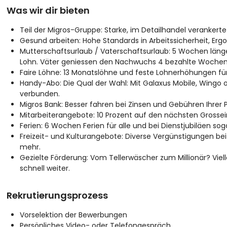
Was wir dir bieten
Teil der Migros-Gruppe: Starke, im Detailhandel veranke
Gesund arbeiten: Hohe Standards in Arbeitssicherheit, Er
Mutterschaftsurlaub / Vaterschaftsurlaub: 5 Wochen läng
Lohn. Väter geniessen den Nachwuchs 4 bezahlte Wochen
Faire Löhne: 13 Monatslöhne und feste Lohnerhöhungen für a
Handy-Abo: Die Qual der Wahl: Mit Galaxus Mobile, Wingo od
verbunden.
Migros Bank: Besser fahren bei Zinsen und Gebühren Ihrer 
Mitarbeiterangebote: 10 Prozent auf den nächsten Grossei
Ferien: 6 Wochen Ferien für alle und bei Dienstjubiläen so
Freizeit- und Kulturangebote: Diverse Vergünstigungen be
mehr.
Gezielte Förderung: Vom Tellerwäscher zum Millionär? Viel
schnell weiter.
Rekrutierungsprozess
Vorselektion der Bewerbungen
Persönliches Video- oder Telefongespräch