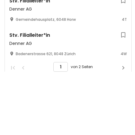
Stv. Filialleiter*in
Denner AG
Gemeindehausplatz, 6048 Horw
4T
Stv. Filialleiter*in
Denner AG
Badenerstrasse 621, 8048 Zürich
4W
von 2 Seiten