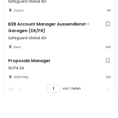
Safeguard Global AG
Zürich
1W
B2B Account Manager Aussendienst -
Garagen (DE/FR)
Safeguard Global AG
Bern
4W
Proposals Manager
SICPA SA
1008 Prilly
2W
von 1 Seiten