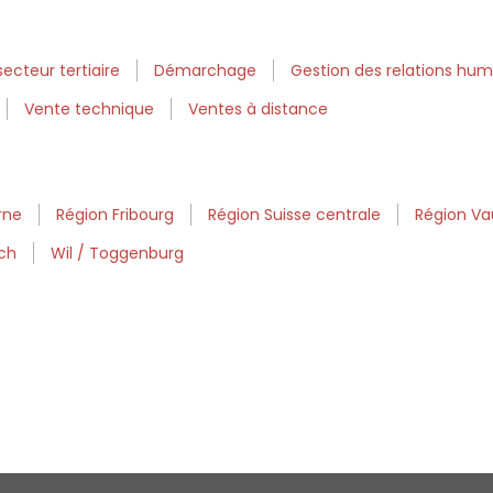
cteur tertiaire
Démarchage
Gestion des relations hu
Vente technique
Ventes à distance
rne
Région Fribourg
Région Suisse centrale
Région Vau
ich
Wil / Toggenburg