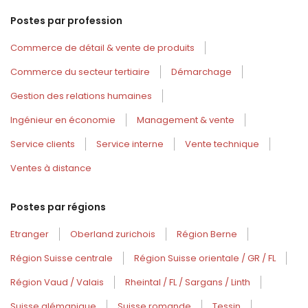
Postes par profession
Commerce de détail & vente de produits
Commerce du secteur tertiaire
Démarchage
Gestion des relations humaines
Ingénieur en économie
Management & vente
Service clients
Service interne
Vente technique
Ventes à distance
Postes par régions
Etranger
Oberland zurichois
Région Berne
Région Suisse centrale
Région Suisse orientale / GR / FL
Région Vaud / Valais
Rheintal / FL / Sargans / Linth
Suisse alémanique
Suisse romande
Tessin