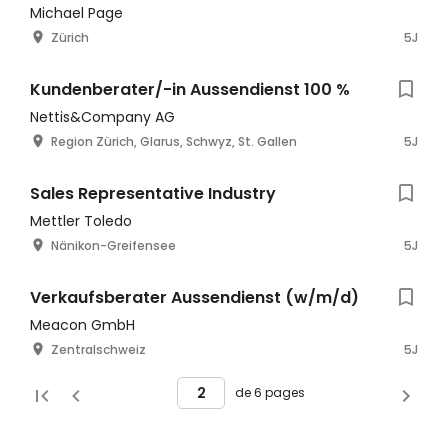
Michael Page
Zürich
5J
Kundenberater/-in Aussendienst 100 %
Nettis&Company AG
Region Zürich, Glarus, Schwyz, St. Gallen
5J
Sales Representative Industry
Mettler Toledo
Nänikon-Greifensee
5J
Verkaufsberater Aussendienst (w/m/d)
Meacon GmbH
Zentralschweiz
5J
de 6 pages