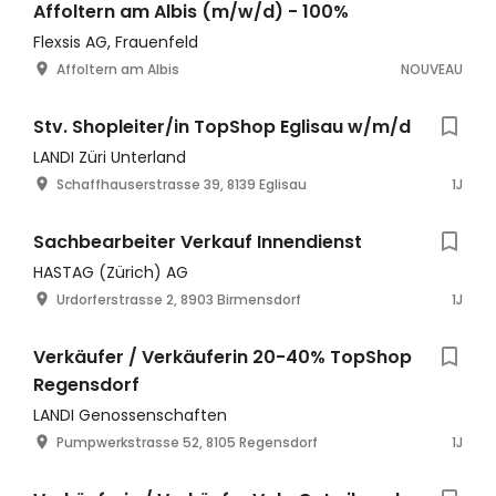
Affoltern am Albis (m/w/d) - 100%
Flexsis AG, Frauenfeld
Affoltern am Albis
NOUVEAU
Stv. Shopleiter/in TopShop Eglisau w/m/d
LANDI Züri Unterland
Schaffhauserstrasse 39, 8139 Eglisau
1J
Sachbearbeiter Verkauf Innendienst
HASTAG (Zürich) AG
Urdorferstrasse 2, 8903 Birmensdorf
1J
Verkäufer / Verkäuferin 20-40% TopShop
Regensdorf
LANDI Genossenschaften
Pumpwerkstrasse 52, 8105 Regensdorf
1J