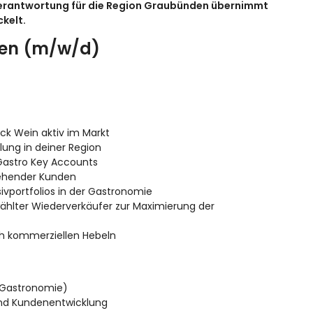
 Verantwortung für die Region Graubünden übernimmt
kelt.
den (m/w/d)
ck Wein aktiv im Markt
ung in deiner Region
 Gastro Key Accounts
ehender Kunden
vportfolios in der Gastronomie
wählter Wiederverkäufer zur Maximierung der
ch kommerziellen Hebeln
 Gastronomie)
und Kundenentwicklung