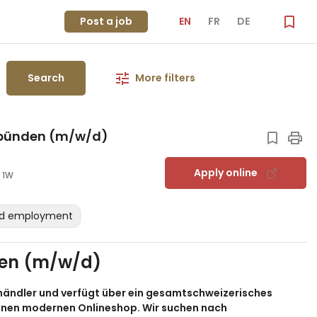
Post a job
EN
FR
DE
Search
More filters
ubünden (m/w/d)
Apply online
1W
ed employment
den (m/w/d)
händler und verfügt über ein gesamtschweizerisches
 einen modernen Onlineshop. Wir suchen nach