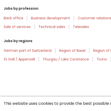
Jobs by profession
Back office
Business development
Customer relatio
Sale of services
Technical sales
Telesales
Jobs by regions
German part of Switzerland
Region of Basel
Region of
St Gall / Appenzell
Thurgau / Lake Constance
Ticino
This website uses cookies to provide the best possible 