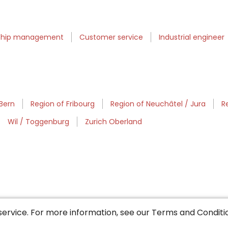
nship management
Customer service
Industrial engineer
 Bern
Region of Fribourg
Region of Neuchâtel / Jura
R
Wil / Toggenburg
Zurich Oberland
service. For more information, see our
Terms and Conditi