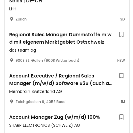
Sales | DE-CH
LHH
Zürich
3D
Regional Sales Manager Dämmstoffe m w
d mit eigenem Marktgebiet Ostschweiz
das team ag
9008 St. Gallen (9008 Wittenbach)
NEW
Account Executive / Regional Sales
Manager (m/w/d) Software B2B (auch als
Grenzgänger aus D)
Membrain Switzerland AG
Teichgässlein 9, 4058 Basel
1M
Account Manager Zug (w/m/d) 100%
SHARP ELECTRONICS (SCHWEIZ) AG