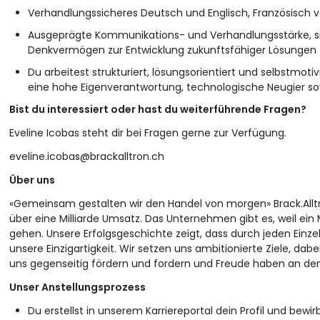
Verhandlungssicheres Deutsch und Englisch, Französisch v
Ausgeprägte Kommunikations- und Verhandlungsstärke, si
Denkvermögen zur Entwicklung zukunftsfähiger Lösungen
Du arbeitest strukturiert, lösungsorientiert und selbstmot
eine hohe Eigenverantwortung, technologische Neugier sow
Bist du interessiert oder hast du weiterführende Fragen?
Eveline Icobas steht dir bei Fragen gerne zur Verfügung.
eveline.icobas@brackalltron.ch
Über uns
«Gemeinsam gestalten wir den Handel von morgen» Brack.Alltr
über eine Milliarde Umsatz. Das Unternehmen gibt es, weil ei
gehen. Unsere Erfolgsgeschichte zeigt, dass durch jeden Einz
unsere Einzigartigkeit. Wir setzen uns ambitionierte Ziele, dabe
uns gegenseitig fördern und fordern und Freude haben an dem,
Unser Anstellungsprozess
Du erstellst in unserem Karriereportal dein Profil und bewir