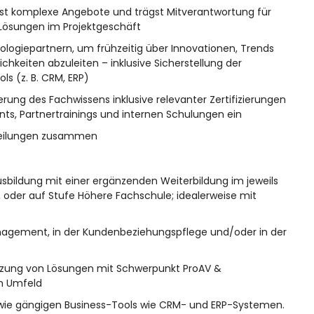
fst komplexe Angebote und trägst Mitverantwortung für
 Lösungen im Projektgeschäft
nologiepartnern, um frühzeitig über Innovationen, Trends
hkeiten abzuleiten – inklusive Sicherstellung der
ls (z. B. CRM, ERP)
erung des Fachwissens inklusive relevanter Zertifizierungen
ts, Partnertrainings und internen Schulungen ein
bteilungen zusammen
ildung mit einer ergänzenden Weiterbildung im jeweils
, oder auf Stufe Höhere Fachschule; idealerweise mit
agement, in der Kundenbeziehungspflege und/oder in der
tzung von Lösungen mit Schwerpunkt ProAV &
m Umfeld
sowie gängigen Business-Tools wie CRM- und ERP-Systemen.