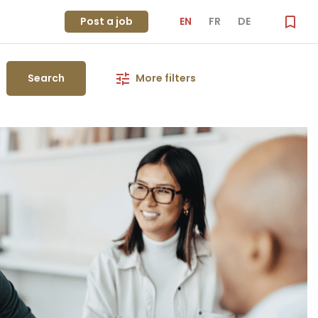
Post a job
EN
FR
DE
Search
More filters