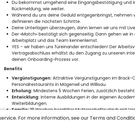
Du bekommst umgehend eine Eingangsbestätigung und inne
Rückmeldung, wie weiter.
Während du uns deine Geduld entgegenbringst, nehmen wir
definieren die nächsten Schritte.
Deine Unterlagen überzeugen, dann lernen wir uns mit Liv
Der «Match» bestätigt sich gegenseitig. Dann gehen wir i
Arbeitsplatz und das Team kennenlernst.
YES – wir haben uns füreinander entschieden! Der Arbeitsver
Vertragsabschluss erhältst du den Zugang zu unseren int
deinen Onboarding-Prozess vor.
Benefits
Vergünstigungen:
Attraktive Vergünstigungen im Brack-
Personalrestaurants in Mägenwil und Willisau.
Erholung:
Mindestens 5 Wochen Ferien, zusätzlich besteht 
Entwicklung:
Interne Ausbildungen in der eigenen Academy
Weiterbildungen.
Familie:
18 Wochen bezahlter Mutterschaftsurlaub mit Ve
Vaterschaftsurlaub.
service. For more information, see our
Terms and Conditi
Versicherungen:
Überobligatorisch – 100% Lohnfortzahlung
Krankentaggeldversicherung durch den Arbeitgeber.