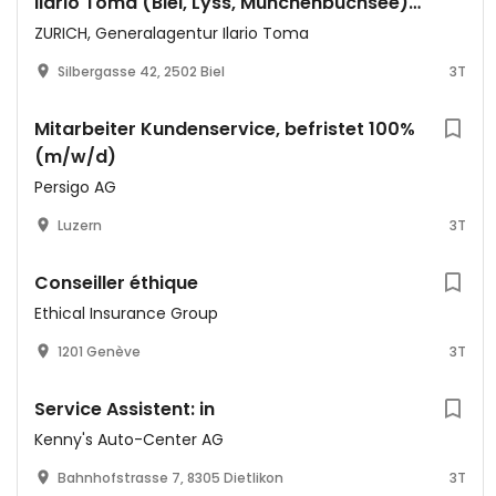
Ilario Toma (Biel, Lyss, Münchenbuchsee) /
Quereinsteiger oder Profi
ZURICH, Generalagentur Ilario Toma
Silbergasse 42, 2502 Biel
3T
Mitarbeiter Kundenservice, befristet 100%
(m/w/d)
Persigo AG
Luzern
3T
Conseiller éthique
Ethical Insurance Group
1201 Genève
3T
Service Assistent: in
Kenny's Auto-Center AG
Bahnhofstrasse 7, 8305 Dietlikon
3T