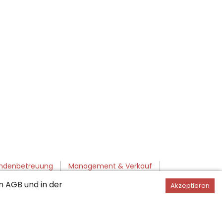
ndenbetreuung
Management & Verkauf
en
AGB
und in der
Akzeptieren