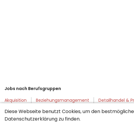
Jobs nach Berufsgruppen
Akquisition
Beziehungsmanagement
Detailhandel & P
Technischer Verkauf
Telesales
Wirtschaftsingenieure
Diese Webseite benutzt Cookies, um den bestmöglichen
Datenschutzerklärung
zu finden.
Jobs nach Regionen