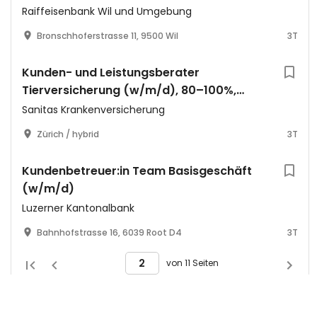
Raiffeisenbank Wil und Umgebung
Bronschhoferstrasse 11, 9500 Wil
3T
Kunden- und Leistungsberater
Tierversicherung (w/m/d), 80–100%,
Zürich / hybrid
Sanitas Krankenversicherung
Zürich / hybrid
3T
Kundenbetreuer:in Team Basisgeschäft
(w/m/d)
Luzerner Kantonalbank
Bahnhofstrasse 16, 6039 Root D4
3T
von 11 Seiten