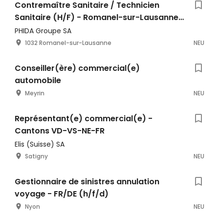
Contremaître Sanitaire / Technicien
Sanitaire (H/F) - Romanel-sur-Lausanne |
100% | MILLIQUET
PHIDA Groupe SA
1032 Romanel-sur-Lausanne
NEU
Conseiller(ère) commercial(e)
automobile
Meyrin
NEU
Représentant(e) commercial(e) -
Cantons VD-VS-NE-FR
Elis (Suisse) SA
Satigny
NEU
Gestionnaire de sinistres annulation
voyage - FR/DE (h/f/d)
Nyon
NEU